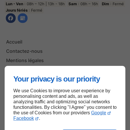
Lun - Ven
: 08h – 12h | 13h - 18h
Sam
: 08h – 16h
Dim
: Fermé
Jours fériés
: Fermé
Accueil
Contactez-nous
Mentions légales
Plan du site
Your privacy is our priority
We use Cookies to improve user experience by
Haut de page
personalising content and ads, as well as
analyzing traffic and optimizing social networks
functionalities. By clicking "I Agree" you consent to
the use of Cookies from our providers
Google
Facebook
.