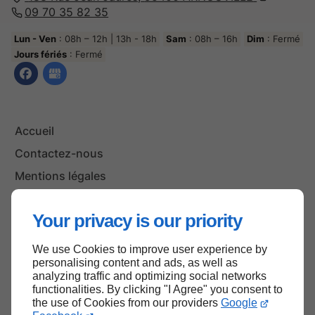
09 70 35 82 35
Lun - Ven
: 08h – 12h | 13h - 18h
Sam
: 08h – 16h
Dim
: Fermé
Jours fériés
: Fermé
Accueil
Contactez-nous
Mentions légales
Plan du site
Your privacy is our priority
We use Cookies to improve user experience by
Haut de page
personalising content and ads, as well as
analyzing traffic and optimizing social networks
functionalities. By clicking "I Agree" you consent to
the use of Cookies from our providers
Google