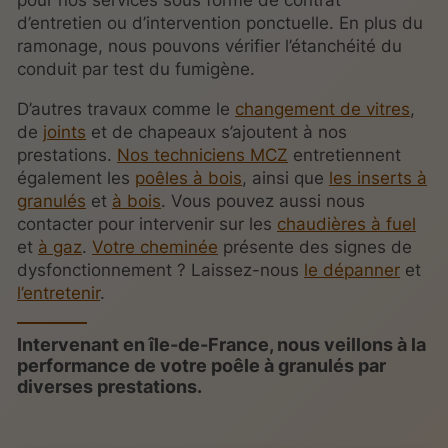
pour nos services sous forme de contrat
d’entretien ou d’intervention ponctuelle. En plus du
ramonage, nous pouvons vérifier l’étanchéité du
conduit par test du fumigène.
D’autres travaux comme le
changement de vitres
,
de
joints
et de chapeaux s’ajoutent à nos
prestations.
Nos techniciens MCZ
entretiennent
également les
poêles à bois
, ainsi que
les inserts à
granulés
et
à bois
. Vous pouvez aussi nous
contacter pour intervenir sur les
chaudières à fuel
et
à gaz
.
Votre cheminée
présente des signes de
dysfonctionnement ? Laissez-nous
le dépanner
et
l’entretenir
.
Intervenant en île-de-France, nous veillons à la
performance de votre poêle à granulés par
diverses prestations.