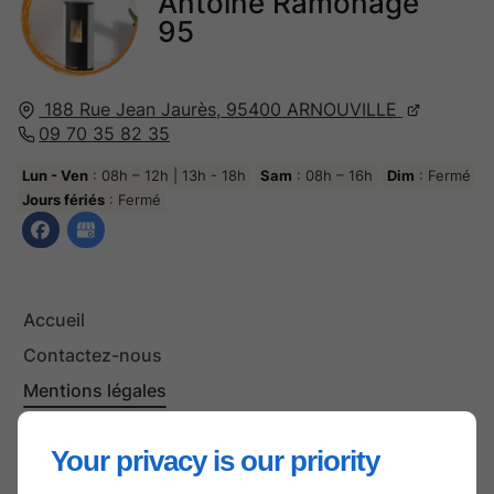
Antoine Ramonage
95
188 Rue Jean Jaurès,
95400
ARNOUVILLE
09 70 35 82 35
Lun - Ven
: 08h – 12h | 13h - 18h
Sam
: 08h – 16h
Dim
: Fermé
Jours fériés
: Fermé
Accueil
Contactez-nous
Mentions légales
Plan du site
Your privacy is our priority