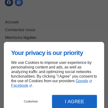
Accueil
Contactez-nous
Mentions légales
Plan du site
Your privacy is our priority
We use Cookies to improve user experience by
Haut de page
personalising content and ads, as well as
analyzing traffic and optimizing social networks
functionalities. By clicking "I Agree" you consent to
the use of Cookies from our providers
Google
Facebook
.
I AGREE
Customize