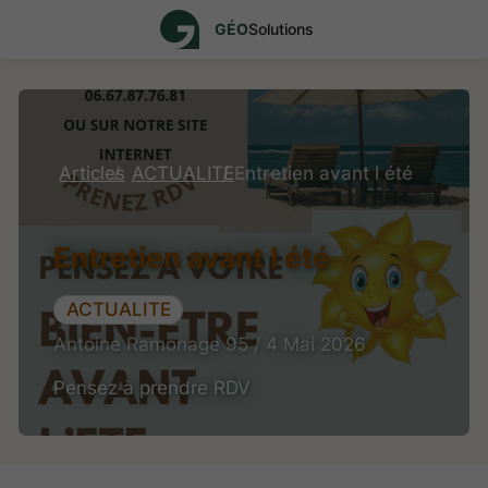
GÉO
Solutions
Articles
ACTUALITE
Entretien avant l été
Entretien avant l été
ACTUALITE
Antoine Ramonage 95 / 4 Mai 2026
Pensez à prendre RDV