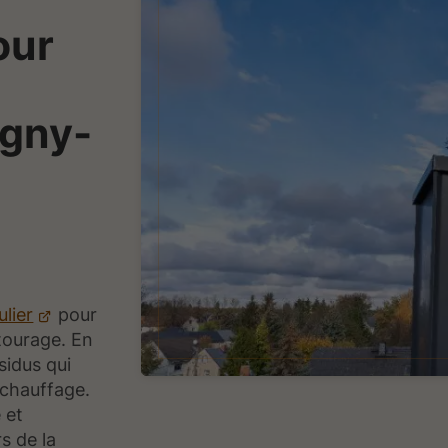
our
igny-
,
lier
pour
ntourage. En
sidus qui
 chauffage.
 et
s de la