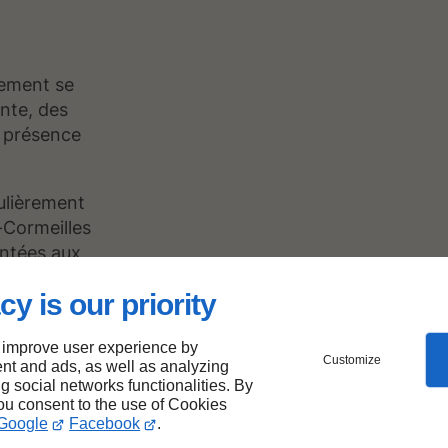
ement se
nte, des
e présence
gulièrement
Cormeilles
entées aux
es au moins
cy is our priority
nctionnant
moins deux
 improve user experience by
Customize
nt and ads, as well as analyzing
ng social networks functionalities. By
you consent to the use of Cookies
Google
Facebook
.