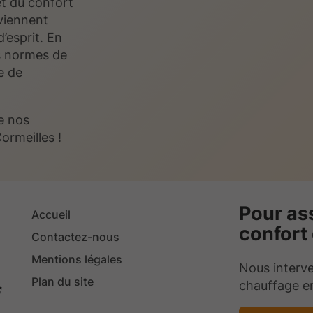
et du confort
viennent
’esprit. En
s normes de
e de
de nos
rmeilles !
Pour ass
Accueil
confort
Contactez-nous
Mentions légales
Nous interve
Plan du site
chauffage en