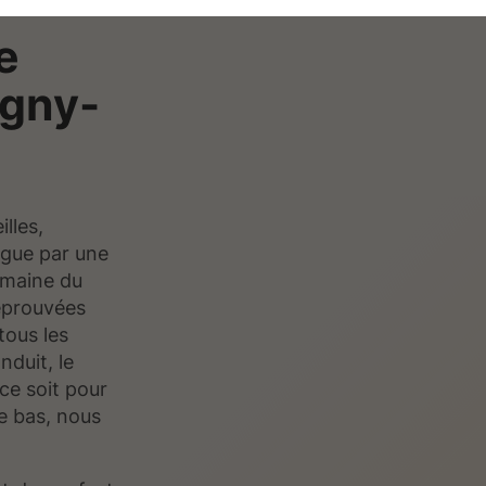
e
igny-
lles,
ngue par une
omaine du
éprouvées
tous les
nduit, le
ce soit pour
e bas, nous