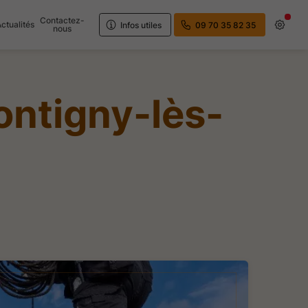
Contactez-
Actualités
Infos utiles
09 70 35 82 35
nous
ntigny-lès-