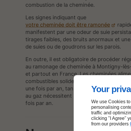
combustion de la cheminée.
Les signes indiquant que
votre cheminée doit être ramonée
rapid
manifestent par une odeur de suie persista
tirages faibles, des bruits anormaux et un
de suies ou de goudrons sur les parois.
En outre, il est obligatoire de procéder ré
au ramonage de cheminée à Montigny-lès-
et partout en France. Les cheminées alim
combustibles solides doivent être ramoné
Your priva
une fois par an, tandis que les modèles fo
au gaz nécessitent cette intervention au 
We use Cookies to
fois par an.
personalising conte
traffic and optimizi
clicking "I Agree" 
from our providers